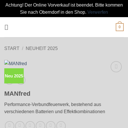
Achtung! Der Online Vorverkauf ist beendet. Bitte kommen
Sie nach Oberndorf in den Shop.
Verwerfen
Zum
0
Inhalt
springen
START
/
NEUHEIT 2025
Neu 2025
MANfred
Performance-Verbundfeuerwerk, bestehend aus
verschiedenen Batterien und Effektkombinationen