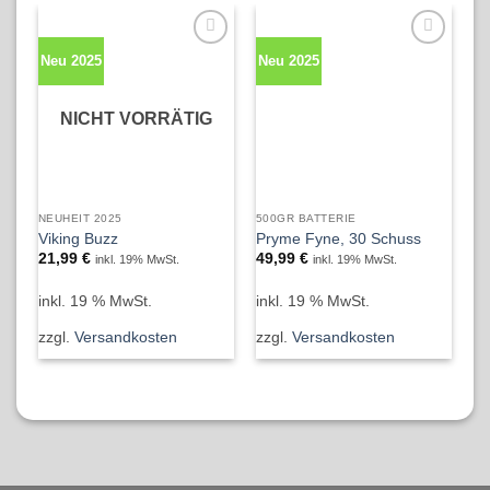
Neu 2025
Neu 2025
N
NICHT VORRÄTIG
NEUHEIT 2025
500GR BATTERIE
NI
Viking Buzz
Pryme Fyne, 30 Schuss
Ca
21,99
€
49,99
€
4
inkl. 19% MwSt.
inkl. 19% MwSt.
inkl. 19 % MwSt.
inkl. 19 % MwSt.
in
zzgl.
Versandkosten
zzgl.
Versandkosten
zz