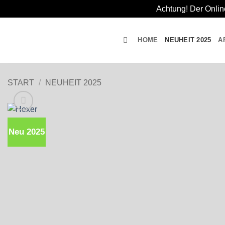
Achtung! Der Onlin
Zum
Inhalt
HOME
NEUHEIT 2025
A
springen
START
/
NEUHEIT 2025
Neu 2025