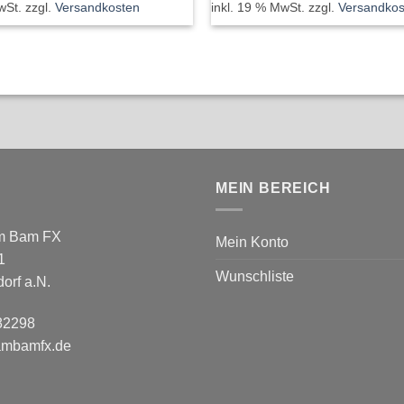
wSt.
zzgl.
Versandkosten
inkl. 19 % MwSt.
zzgl.
Versandkos
MEIN BEREICH
m Bam FX
Mein Konto
1
Wunschliste
orf a.N.
 82298
ambamfx.de