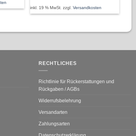
ten
inkl.
inkl. 19 % MwSt.
zzgl.
Versandkosten
RECHTLICHES
Richtlinie für Rückerstattungen und
Rückgaben / AGBs
Widerrufsbelehrung
Versandarten
Zahlungsarten
Datenschutzerklärung