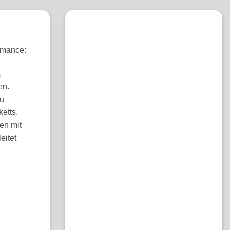
rmance:
,
en.
zu
etts.
en mit
eitet