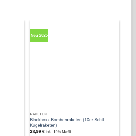
Neu 2025
RAKETEN
NICO
Blackboxx-Bombenraketen (10er Schtl.
Fonta
Kugelraketen)
33,0
38,99
€
inkl. 19% MwSt.