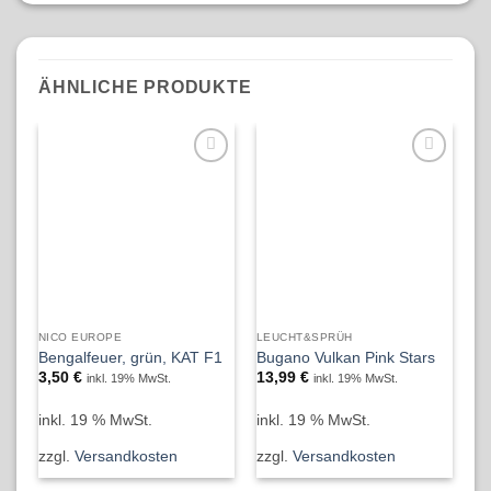
ÄHNLICHE PRODUKTE
NICO EUROPE
LEUCHT&SPRÜH
NI
Ra
Bengalfeuer, grün, KAT F1
Bugano Vulkan Pink Stars
so
3,50
€
13,99
€
inkl. 19% MwSt.
inkl. 19% MwSt.
1
inkl. 19 % MwSt.
inkl. 19 % MwSt.
in
zzgl.
Versandkosten
zzgl.
Versandkosten
zz