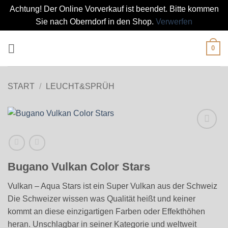
Achtung! Der Online Vorverkauf ist beendet. Bitte kommen
Sie nach Oberndorf in den Shop.
Verwerfen
Zum
0
Inhalt
springen
START
/
LEUCHT&SPRÜH
Bugano Vulkan Color Stars
Vulkan – Aqua Stars ist ein Super Vulkan aus der Schweiz
Die Schweizer wissen was Qualität heißt und keiner
kommt an diese einzigartigen Farben oder Effekthöhen
heran. Unschlagbar in seiner Kategorie und weltweit