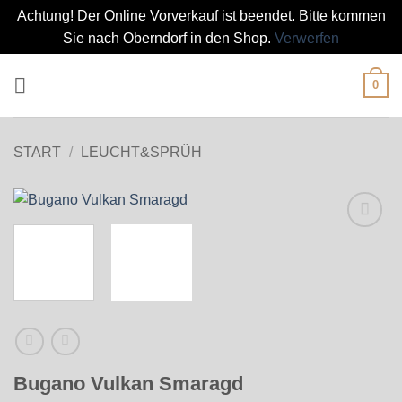
Achtung! Der Online Vorverkauf ist beendet. Bitte kommen
Sie nach Oberndorf in den Shop.
Verwerfen
Zum
0
Inhalt
springen
START
/
LEUCHT&SPRÜH
Bugano Vulkan Smaragd