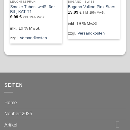
LEUCHT&SPRÜH
BUGANO - SWISS
NI
Smoke Tubes, weiß, 6er-
Bugano Vulkan Pink Stars
He
Btl., KAT T1
13,99
€
5
inkl. 19% MwSt.
9,99
€
inkl. 19% MwSt.
inkl. 19 % MwSt.
in
inkl. 19 % MwSt.
zzgl.
Versandkosten
zz
zzgl.
Versandkosten
SEITEN
Home
Neuheit 2025
Artikel