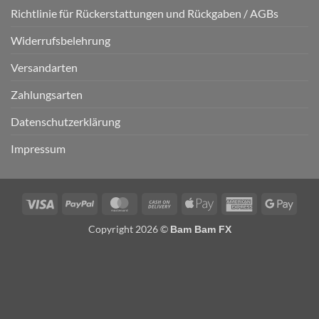
Richtlinie für Rückerstattungen und Rückgaben / AGBs
Widerrufsbelehrung
Versandarten
Zahlungsarten
Datenschutzerklärung
Impressum
Visa
PayPal
MasterCard
Cash
Apple
American
Googl
On
Pay
Express
Pay
Copyright 2026 ©
Bam Bam FX
Delivery