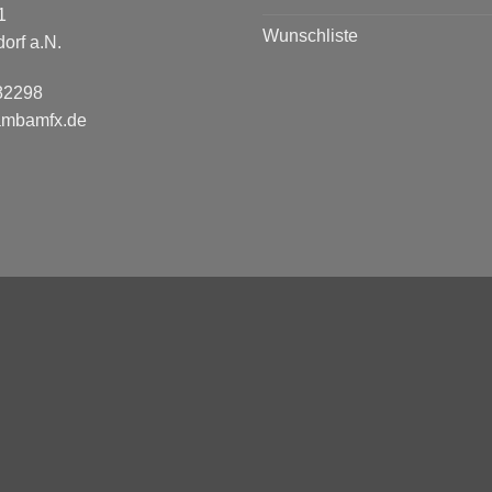
1
Wunschliste
orf a.N.
 82298
ambamfx.de