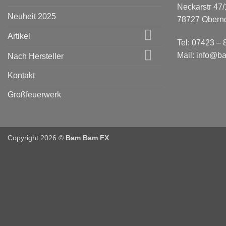
Neckarstr 47/
Neuheit 2025
78727 Obernd
Artikel
Tel: 07423 –
Mail: info@b
Nach Hersteller
Kontakt
Großfeuerwerk
Copyright 2026 ©
Bam Bam FX