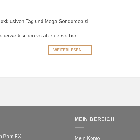
n exklusiven Tag und Mega-Sonderdeals!
Feuerwerk schon vorab zu erwerben.
WEITERLESEN
→
MEIN BEREICH
m Bam FX
Mein Konto