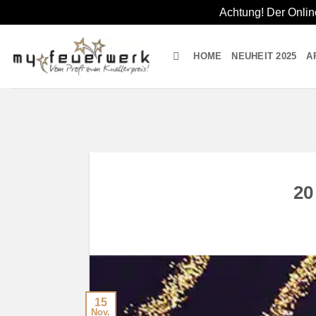
Achtung! Der Onlin
Zum
Inhalt
HOME
NEUHEIT 2025
A
springen
20
15
Nov.