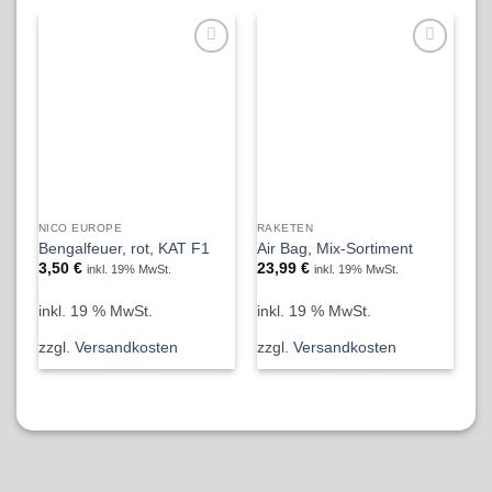
NICO EUROPE
RAKETEN
NI
Bengalfeuer, rot, KAT F1
Air Bag, Mix-Sortiment
Go
3,50
€
23,99
€
3
inkl. 19% MwSt.
inkl. 19% MwSt.
inkl. 19 % MwSt.
inkl. 19 % MwSt.
in
zzgl.
Versandkosten
zzgl.
Versandkosten
zz