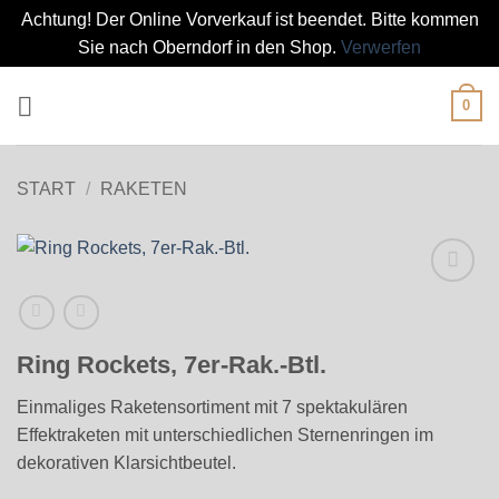
Achtung! Der Online Vorverkauf ist beendet. Bitte kommen
Sie nach Oberndorf in den Shop.
Verwerfen
Zum
0
Inhalt
springen
START
/
RAKETEN
Ring Rockets, 7er-Rak.-Btl.
Einmaliges Raketensortiment mit 7 spektakulären
Effektraketen mit unterschiedlichen Sternenringen im
dekorativen Klarsichtbeutel.