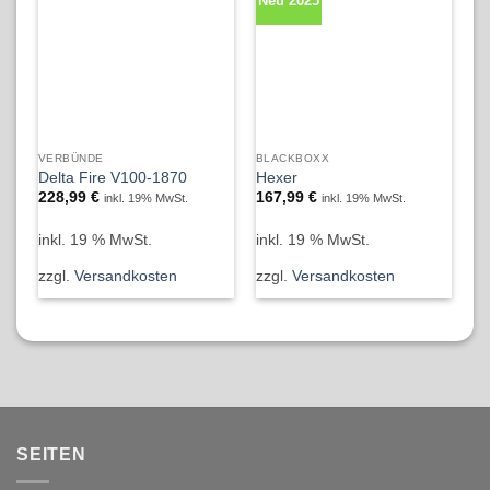
Neu 2025
N
VERBÜNDE
BLACKBOXX
NE
Delta Fire V100-1870
Hexer
RI
228,99
€
167,99
€
2
inkl. 19% MwSt.
inkl. 19% MwSt.
inkl. 19 % MwSt.
inkl. 19 % MwSt.
in
zzgl.
Versandkosten
zzgl.
Versandkosten
zz
SEITEN