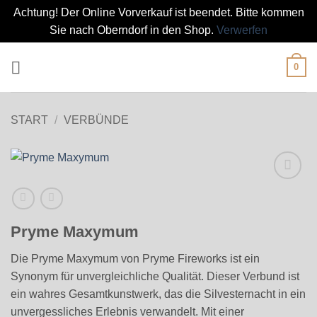
Achtung! Der Online Vorverkauf ist beendet. Bitte kommen
Sie nach Oberndorf in den Shop.
Verwerfen
Zum
0
Inhalt
springen
START
/
VERBÜNDE
Pryme Maxymum
Die Pryme Maxymum von Pryme Fireworks ist ein
Synonym für unvergleichliche Qualität. Dieser Verbund ist
ein wahres Gesamtkunstwerk, das die Silvesternacht in ein
unvergessliches Erlebnis verwandelt. Mit einer