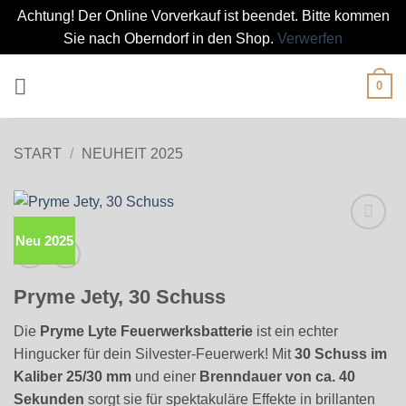
Achtung! Der Online Vorverkauf ist beendet. Bitte kommen
Sie nach Oberndorf in den Shop.
Verwerfen
Zum
0
Inhalt
springen
START
/
NEUHEIT 2025
Neu 2025
Pryme Jety, 30 Schuss
Die
Pryme Lyte Feuerwerksbatterie
ist ein echter
Hingucker für dein Silvester-Feuerwerk! Mit
30 Schuss im
Kaliber 25/30 mm
und einer
Brenndauer von ca. 40
Sekunden
sorgt sie für spektakuläre Effekte in brillanten