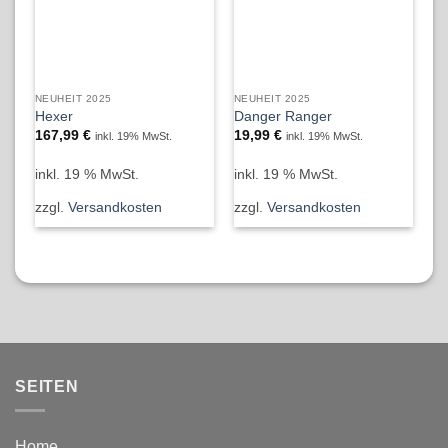
NEUHEIT 2025
NEUHEIT 2025
NE
Hexer
Danger Ranger
Ho
167,99
€
19,99
€
1
inkl. 19% MwSt.
inkl. 19% MwSt.
inkl. 19 % MwSt.
inkl. 19 % MwSt.
in
zzgl.
Versandkosten
zzgl.
Versandkosten
zz
SEITEN
Home