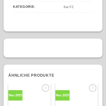
KATEGORIE:
Kat F2
ÄHNLICHE PRODUKTE
Neu 2025
Neu 2025
N