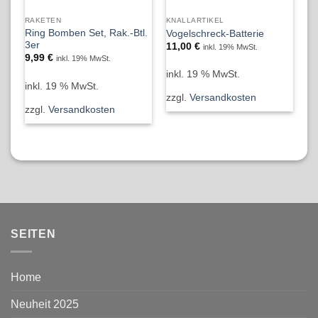
RAKETEN
KNALLARTIKEL
NE
Ring Bomben Set, Rak.-Btl.
Bl
Vogelschreck-Batterie
3er
(1
11,00
€
inkl. 19% MwSt.
9,99
€
3
inkl. 19% MwSt.
inkl. 19 % MwSt.
inkl. 19 % MwSt.
in
zzgl.
Versandkosten
zzgl.
Versandkosten
zz
SEITEN
Home
Neuheit 2025