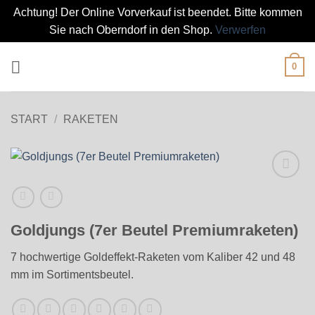
Achtung! Der Online Vorverkauf ist beendet. Bitte kommen
Sie nach Oberndorf in den Shop.
Verwerfen
Zum
0
Inhalt
springen
START
/
RAKETEN
Goldjungs (7er Beutel Premiumraketen)
7 hochwertige Goldeffekt-Raketen vom Kaliber 42 und 48
mm im Sortimentsbeutel.