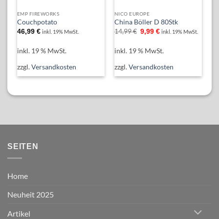
EMP FIREWORKS
NICO EUROPE
NI
Couchpotato
China Böller D 80Stk
Wi
Ursprünglicher
Aktueller
14,99
€
46,99
€
9,99
€
3
inkl. 19% MwSt.
inkl. 19% MwSt.
Preis
Preis
war:
ist:
14,99 €
9,99 €.
inkl. 19 % MwSt.
inkl. 19 % MwSt.
in
zzgl.
Versandkosten
zzgl.
Versandkosten
zz
SEITEN
Home
Neuheit 2025
Artikel