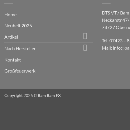
DTS VT / Bam
Home
Neckarstr 47/
Neuheit 2025
78727 Obernd
Artikel
Tel: 07423 – 
Mail: info@b
Nach Hersteller
Kontakt
Großfeuerwerk
Copyright 2026 ©
Bam Bam FX