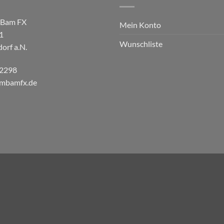
 Bam FX
Mein Konto
1
Wunschliste
orf a.N.
82298
ambamfx.de